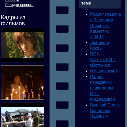
теме
Поездки проекта
Радиопередача
Кадры из
с Василием
фильмов
Яцкиным.
Камчатка
3.04.12
Любовь и
Кровь
ПОД
СОЛНЦЕМ в
г.Воткинск
Медушевский
Радио-
передачи с
психологом
И.Я.
Медведевой
Высший Свет с
Василием
Яцкиным